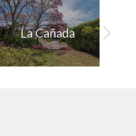
La Cañada
Vil