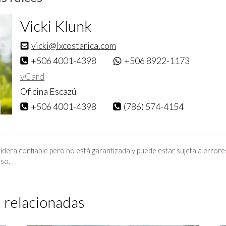
exhibición de esculturas del reconocido artista c
Deredia. Country Day School abrió recientement
Vicki Klunk
de Hacienda Espinal, ofreciendo educación de alta
Finalmente, supermercados como Auto Mercado y
vicki@lxcostarica.com
muy cerca.
+506 4001-4398
+506 8922-1173
vCard
Oficina Escazú
+506 4001-4398
(786) 574-4154
idera confiable pero no está garantizada y puede estar sujeta a errore
iso.
 relacionadas