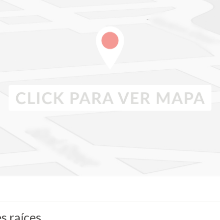
Hacienda Espinal se desarrolló en cuatro fases, u
por completo, y se extiende por más de 112 hect
terrenos que van desde 1,000 a 2,000 m2 a $240 
600 y 1,600m2 a $295 el metro cuadrado. Las res
diseño contemporáneo o moderno, desde $650,000
Deporte, entretenimiento y cultura resumen las
Espinal. La casa club ofrece dos amplias á
acondicionado, bar y cocina, lo que la hace perfect
exterior, se ofrece una gran piscina, duchas al aire 
clima soleado de Alajuela. Hacienda Espinal tambi
de fútbol para 5 y 11 jugadores, equipadas con 
noche. Tres canchas de tenis bajo techo, un gimna
esperan a la vuelta de la esquina de la casa club.
Otras comodidades incluyen un parque para perros
también se puede usar para correr y varios playgro
de patinaje cuenta con rampas, bowls y una pump 
s raíces
única de la comunidad. También podrá disfrutar 