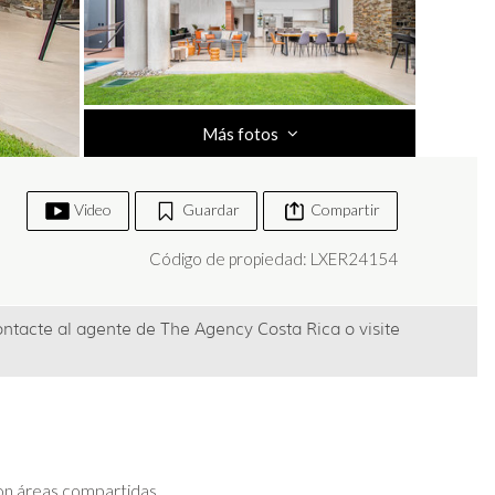
Más fotos
Video
Guardar
Compartir
Código de propiedad: LXER24154
ontacte al agente de The Agency Costa Rica
o visite
 con áreas compartidas