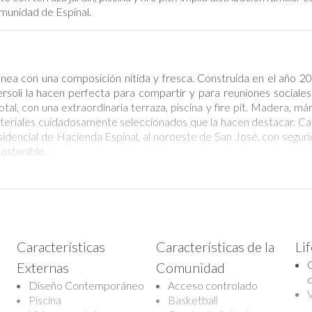
omunidad de Espinal.
ea con una composición nítida y fresca. Construida en el año 202
oli la hacen perfecta para compartir y para reuniones sociale
tal, con una extraordinaria terraza, piscina y fire pit. Madera, márm
teriales cuidadosamente seleccionados que la hacen destacar. Ca
sidencial de Hacienda Espinal, al noroeste de San José, con segu
sostenible.
scante bienvenida a través de su sala principal. Este espacio ún
 madera y paredes texturizadas- alega a la sofisticación en su má
a cocina de Casa Bersoli, la cual cuenta con impecables sobres y p
el centro. La cocina también incluye una gran alacena y está total
Características
Características de la
Li
s se integra con el patio trasero, compuesto por una moderna te
Externas
Comunidad
l pozo de fuego está rodeado por la piscina de Casa Bersoli y co
ncuentra una sala de estar exterior, junto a un área de bar que la r
Diseño Contemporáneo
Acceso controlado
V
nes impactados por las magníficas columnas exteriores de Casa Be
Piscina
Basketball