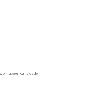
ostarricense Jorge Jiménez
e su nuevo campus dentro
 calidad a poca distancia.
 Vindi están disponibles
s, omisiones, cambios de