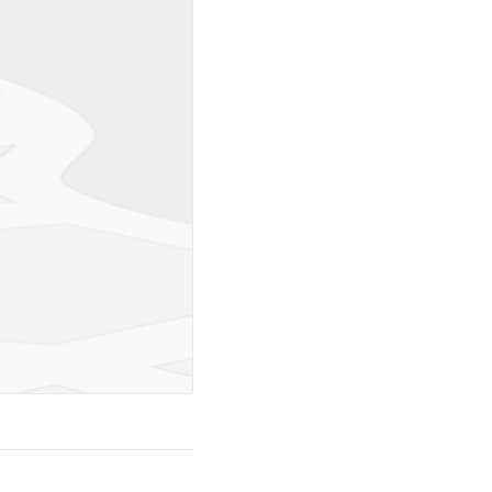
na de las cuales se vendió
áreas. La primera ofrece
por m2 y las otras entre
idencias de lujo lucen un
 hasta $1,500,000.
 comodidades de Hacienda
reas sociales con aire
a para celebraciones. En el
libre y baños, ideal para el
én cuenta con dos canchas
iluminación para jugar de
sio con máquinas y equipo
, una ciclovía de 5km que
unds para niños. El parque
Track, una característica
de la Ruta de la Paz, una