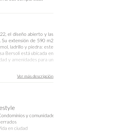
2, el diseño abierto y las
s. Su extensión de 590 m2
ol, ladrillo y piedra: este
sa Bersoli está ubicada en
ridad y amenidades para un
Ver más
descripción
ico se caracteriza por sus
xima expresión. El área es
aredes de mármol, así como
mente equipada.
festyle
rraza, piscina, hoguera y
Condominios y comunidades
mpone la noche perfecta al
cerrados
emata. Todo el espacio está
ida en ciudad
rsoli.