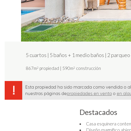
5 cuartos
|
5 baños
+
1 medio baños
|
2 parqueo 
867m
propiedad
|
590m
construcción
2
2
!
Esta propiedad ha sido marcada como vendida o alq
nuestras páginas de
propiedades en venta
o
en alqu
Destacados
Casa esquinera contem
Diseño magnífico abiert