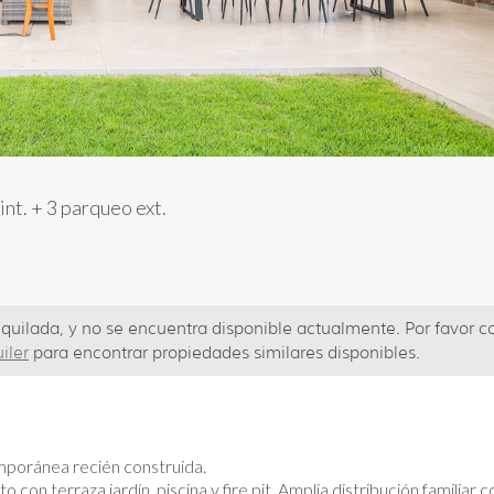
int.
+
3 parqueo ext.
uilada, y no se encuentra disponible actualmente. Por favor
c
iler
para encontrar propiedades similares disponibles.
poránea recién construida.
o con terraza jardín, piscina y fire pit. Amplia distribución familiar